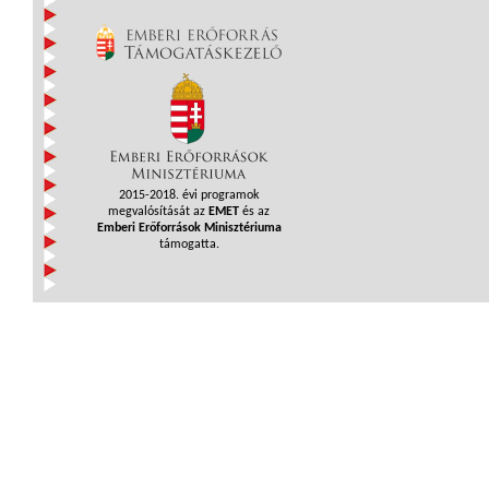
2015-2018. évi programok
megvalósítását az
EMET
és az
Emberi Erőforrások Minisztériuma
támogatta.