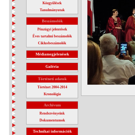
Közgyűlések
Tanulmányutak
Beszámolók
Pénzügyi jelentések
Éves tartalmi beszámolók
Ciklusbeszámolók
Médiamegjelenések
Galéria
Történeti adatok
Történet 2004-2014
Kronológia
Archívum
Rendezvényeink
Dokumentumok
Technikai információk