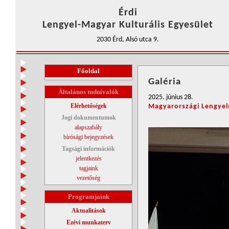
Érdi
Lengyel-Magyar Kulturális Egyesület
2030 Érd, Alsó utca 9.
Főoldal
Galéria
Általános tudnivalók
2025. június 28.
Elérhetőségek
Magyarországi Lengyel
Jogi dokumentumok
alapszabály
bírósági bejegyzések
Tagsági információk
jelentkezés
tagjaink
vezetőség
Programjaink
Aktualitások
Ezévi munkaterv