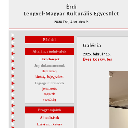
Érdi
Lengyel-Magyar Kulturális Egyesület
2030 Érd, Alsó utca 9.
Főoldal
Galéria
Általános tudnivalók
2025. február 15.
Elérhetőségek
Éves közgyűlés
Jogi dokumentumok
alapszabály
bírósági bejegyzések
Tagsági információk
jelentkezés
tagjaink
vezetőség
Programjaink
Aktualitások
Ezévi munkaterv