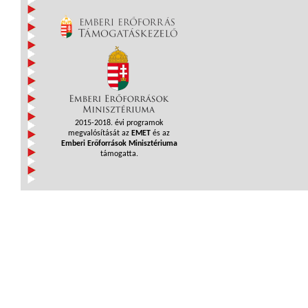
2015-2018. évi programok
megvalósítását az
EMET
és az
Emberi Erőforrások Minisztériuma
támogatta.