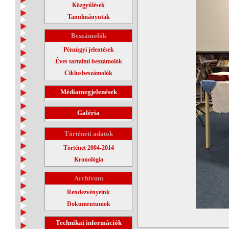
Közgyűlések
Tanulmányutak
Beszámolók
Pénzügyi jelentések
Éves tartalmi beszámolók
Ciklusbeszámolók
Médiamegjelenések
Galéria
Történeti adatok
Történet 2004-2014
Kronológia
Archívum
Rendezvényeink
Dokumentumok
Technikai információk