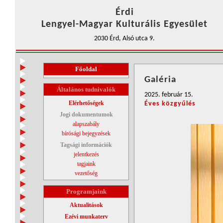
Érdi
Lengyel-Magyar Kulturális Egyesület
2030 Érd, Alsó utca 9.
Főoldal
Galéria
Általános tudnivalók
2025. február 15.
Elérhetőségek
Éves közgyűlés
Jogi dokumentumok
alapszabály
bírósági bejegyzések
Tagsági információk
jelentkezés
tagjaink
vezetőség
Programjaink
Aktualitások
Ezévi munkaterv