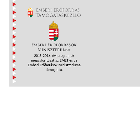
2015-2018. évi programok
megvalósítását az
EMET
és az
Emberi Erőforrások Minisztériuma
támogatta.