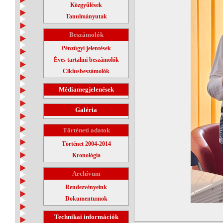
Közgyűlések
Tanulmányutak
Beszámolók
Pénzügyi jelentések
Éves tartalmi beszámolók
Ciklusbeszámolók
Médiamegjelenések
Galéria
Történeti adatok
Történet 2004-2014
Kronológia
Archívum
Rendezvényeink
Dokumentumok
Technikai információk