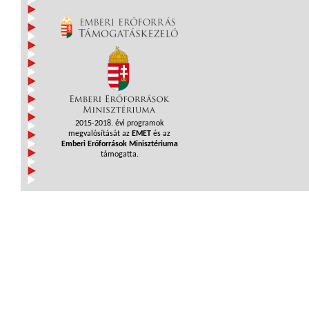
2015-2018. évi programok
megvalósítását az
EMET
és az
Emberi Erőforrások Minisztériuma
támogatta.