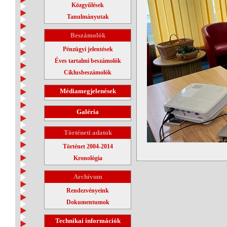
Közgyűlések
Tanulmányutak
Beszámolók
Pénzügyi jelentések
Éves tartalmi beszámolók
Ciklusbeszámolók
Médiamegjelenések
Galéria
Történeti adatok
Történet 2004-2014
Kronológia
Archívum
Rendezvényeink
Dokumentumok
Technikai információk