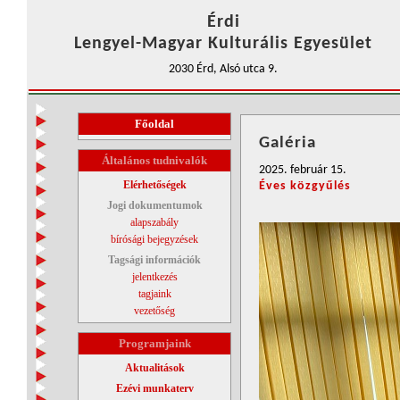
Érdi
Lengyel-Magyar Kulturális Egyesület
2030 Érd, Alsó utca 9.
Főoldal
Galéria
Általános tudnivalók
2025. február 15.
Elérhetőségek
Éves közgyűlés
Jogi dokumentumok
alapszabály
bírósági bejegyzések
Tagsági információk
jelentkezés
tagjaink
vezetőség
Programjaink
Aktualitások
Ezévi munkaterv