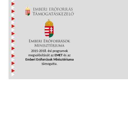
2015-2018. évi programok
megvalósítását az
EMET
és az
Emberi Erőforrások Minisztériuma
támogatta.