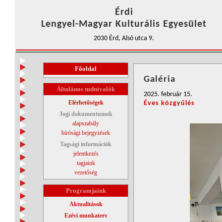
Érdi
Lengyel-Magyar Kulturális Egyesület
2030 Érd, Alsó utca 9.
Főoldal
Galéria
Általános tudnivalók
2025. február 15.
Elérhetőségek
Éves közgyűlés
Jogi dokumentumok
alapszabály
bírósági bejegyzések
Tagsági információk
jelentkezés
tagjaink
vezetőség
Programjaink
Aktualitások
Ezévi munkaterv