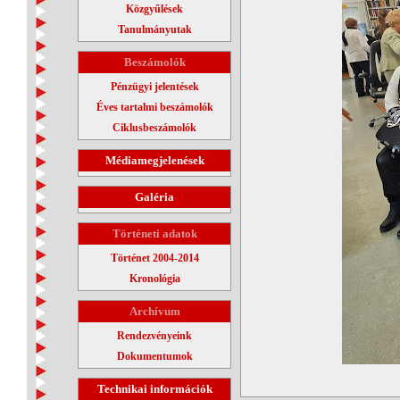
Közgyűlések
Tanulmányutak
Beszámolók
Pénzügyi jelentések
Éves tartalmi beszámolók
Ciklusbeszámolók
Médiamegjelenések
Galéria
Történeti adatok
Történet 2004-2014
Kronológia
Archívum
Rendezvényeink
Dokumentumok
Technikai információk