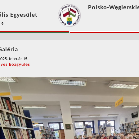
Polsko-Węgierski
lis Egyesület
 9.
Galéria
025. február 15.
Éves közgyűlés