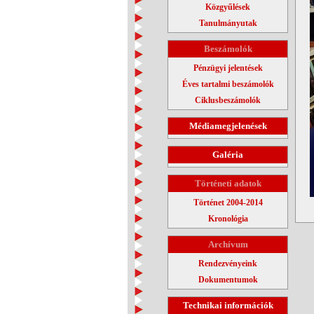
Közgyűlések
Tanulmányutak
Beszámolók
Pénzügyi jelentések
Éves tartalmi beszámolók
Ciklusbeszámolók
Médiamegjelenések
Galéria
Történeti adatok
Történet 2004-2014
Kronológia
Archívum
Rendezvényeink
Dokumentumok
Technikai információk