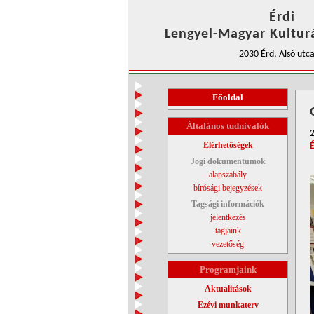
Érdi
Lengyel-Magyar Kulturá
2030 Érd, Alsó utca
Főoldal
Általános tudnivalók
2
Elérhetőségek
Jogi dokumentumok
alapszabály
bírósági bejegyzések
Tagsági információk
jelentkezés
tagjaink
vezetőség
Programjaink
Aktualitások
Ezévi munkaterv