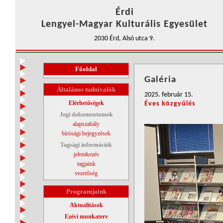
Érdi
Lengyel-Magyar Kulturális Egyesület
2030 Érd, Alsó utca 9.
Főoldal
Galéria
Általános tudnivalók
2025. február 15.
Elérhetőségek
Éves közgyűlés
Jogi dokumentumok
alapszabály
bírósági bejegyzések
Tagsági információk
jelentkezés
tagjaink
vezetőség
Programjaink
Aktualitások
Ezévi munkaterv