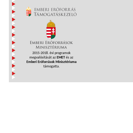
2015-2018. évi programok
megvalósítását az
EMET
és az
Emberi Erőforrások Minisztériuma
támogatta.