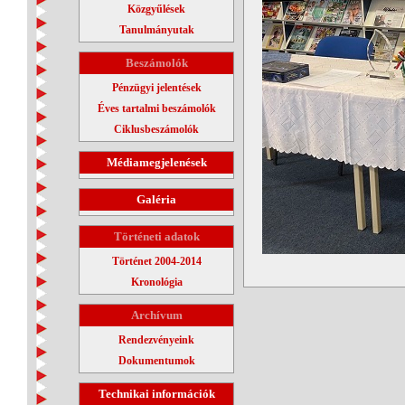
Közgyűlések
Tanulmányutak
Beszámolók
Pénzügyi jelentések
Éves tartalmi beszámolók
Ciklusbeszámolók
Médiamegjelenések
Galéria
Történeti adatok
Történet 2004-2014
Kronológia
Archívum
Rendezvényeink
Dokumentumok
Technikai információk