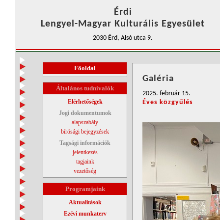
Érdi
Lengyel-Magyar Kulturális Egyesület
2030 Érd, Alsó utca 9.
Főoldal
Galéria
Általános tudnivalók
2025. február 15.
Elérhetőségek
Éves közgyűlés
Jogi dokumentumok
alapszabály
bírósági bejegyzések
Tagsági információk
jelentkezés
tagjaink
vezetőség
Programjaink
Aktualitások
Ezévi munkaterv