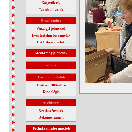
Közgyűlések
Tanulmányutak
Beszámolók
Pénzügyi jelentések
Éves tartalmi beszámolók
Ciklusbeszámolók
Médiamegjelenések
Galéria
Történeti adatok
Történet 2004-2014
Kronológia
Archívum
Rendezvényeink
Dokumentumok
Technikai információk