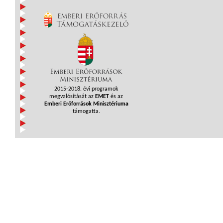
2015-2018. évi programok
megvalósítását az
EMET
és az
Emberi Erőforrások Minisztériuma
támogatta.