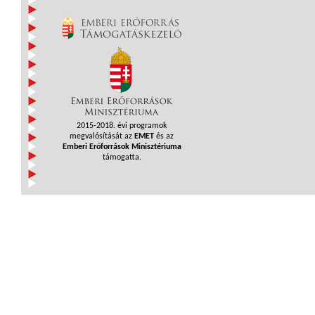
2015-2018. évi programok
megvalósítását az
EMET
és az
Emberi Erőforrások Minisztériuma
támogatta.