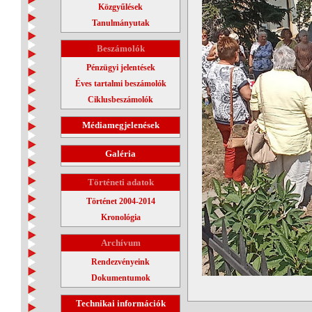
Közgyűlések
Tanulmányutak
Beszámolók
Pénzügyi jelentések
Éves tartalmi beszámolók
Ciklusbeszámolók
Médiamegjelenések
Galéria
Történeti adatok
Történet 2004-2014
Kronológia
Archívum
Rendezvényeink
Dokumentumok
Technikai információk