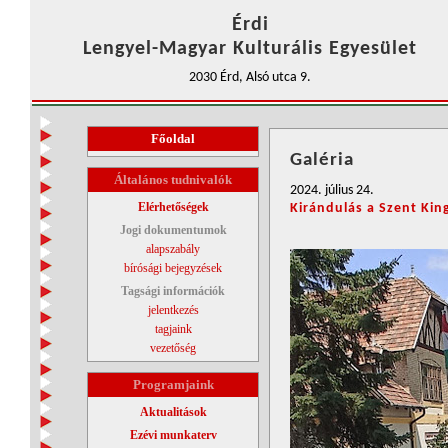
Érdi
Lengyel-Magyar Kulturális Egyesület
2030 Érd, Alsó utca 9.
Főoldal
Galéria
Általános tudnivalók
2024. július 24.
Elérhetőségek
Kirándulás a Szent Kin
Jogi dokumentumok
alapszabály
bírósági bejegyzések
Tagsági információk
jelentkezés
tagjaink
vezetőség
Programjaink
Aktualitások
Ezévi munkaterv