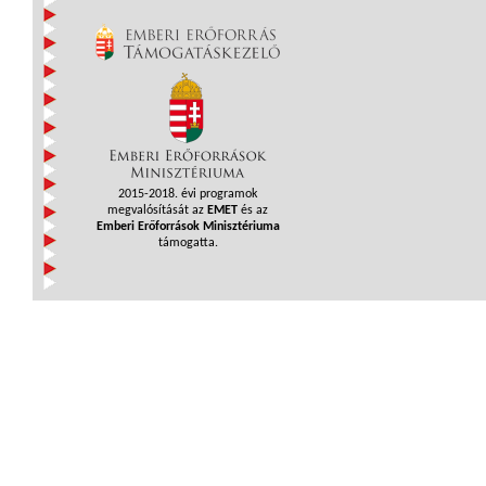
2015-2018. évi programok
megvalósítását az
EMET
és az
Emberi Erőforrások Minisztériuma
támogatta.