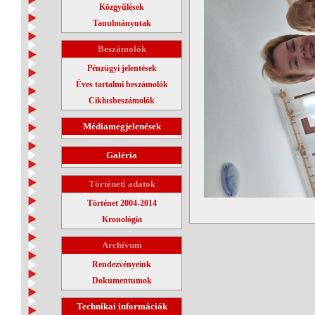
Közgyűlések
Tanulmányutak
Beszámolók
Pénzügyi jelentések
Éves tartalmi beszámolók
Ciklusbeszámolók
Médiamegjelenések
Galéria
Történeti adatok
Történet 2004-2014
Kronológia
Archívum
Rendezvényeink
Dokumentumok
Technikai információk