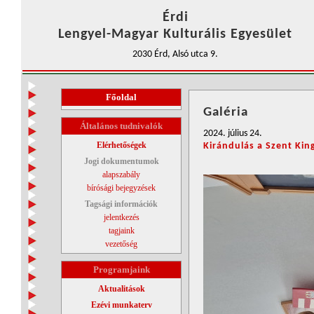
Érdi
Lengyel-Magyar Kulturális Egyesület
2030 Érd, Alsó utca 9.
Főoldal
Galéria
Általános tudnivalók
2024. július 24.
Elérhetőségek
Kirándulás a Szent Kin
Jogi dokumentumok
alapszabály
bírósági bejegyzések
Tagsági információk
jelentkezés
tagjaink
vezetőség
Programjaink
Aktualitások
Ezévi munkaterv