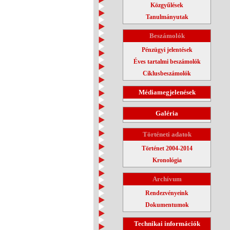
Közgyűlések
Tanulmányutak
Beszámolók
Pénzügyi jelentések
Éves tartalmi beszámolók
Ciklusbeszámolók
Médiamegjelenések
Galéria
Történeti adatok
Történet 2004-2014
Kronológia
Archívum
Rendezvényeink
Dokumentumok
Technikai információk