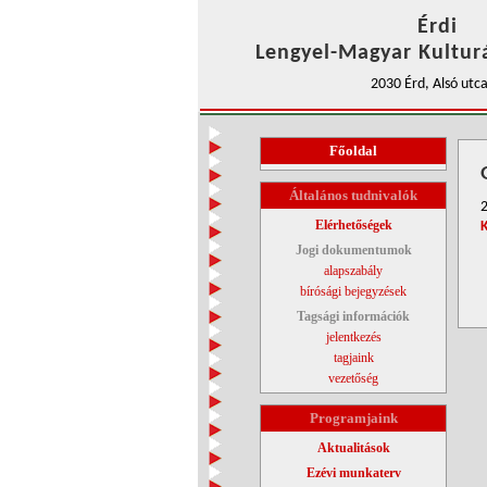
Érdi
Lengyel-Magyar Kulturá
2030 Érd, Alsó utca
Főoldal
Általános tudnivalók
2
Elérhetőségek
Jogi dokumentumok
alapszabály
bírósági bejegyzések
Tagsági információk
jelentkezés
tagjaink
vezetőség
Programjaink
Aktualitások
Ezévi munkaterv