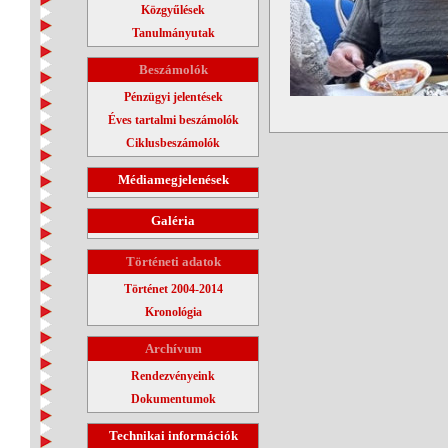
Közgyűlések
Tanulmányutak
Beszámolók
Pénzügyi jelentések
Éves tartalmi beszámolók
Ciklusbeszámolók
Médiamegjelenések
Galéria
Történeti adatok
Történet 2004-2014
Kronológia
Archívum
Rendezvényeink
Dokumentumok
Technikai információk