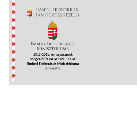
2015-2018. évi programok
megvalósítását az
EMET
és az
Emberi Erőforrások Minisztériuma
támogatta.