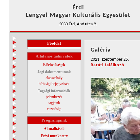
Érdi
Lengyel-Magyar Kulturális Egyesület
2030 Érd, Alsó utca 9.
Főoldal
Galéria
Általános tudnivalók
2021. szeptember 25.
Elérhetőségek
Baráti találkozó
Jogi dokumentumok
alapszabály
bírósági bejegyzések
Tagsági információk
jelentkezés
tagjaink
vezetőség
Programjaink
Aktualitások
Ezévi munkaterv