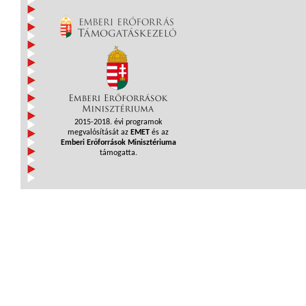
2015-2018. évi programok
megvalósítását az
EMET
és az
Emberi Erőforrások Minisztériuma
támogatta.