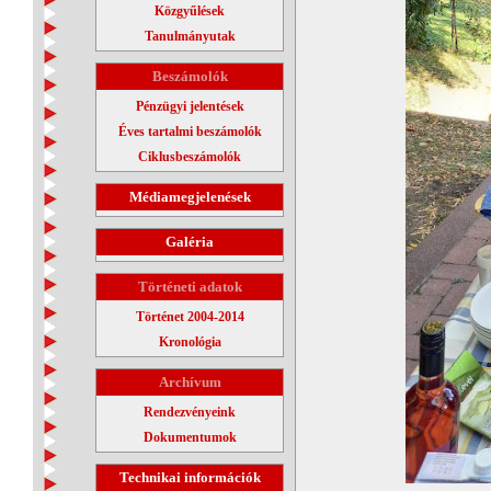
Közgyűlések
Tanulmányutak
Beszámolók
Pénzügyi jelentések
Éves tartalmi beszámolók
Ciklusbeszámolók
Médiamegjelenések
Galéria
Történeti adatok
Történet 2004-2014
Kronológia
Archívum
Rendezvényeink
Dokumentumok
Technikai információk