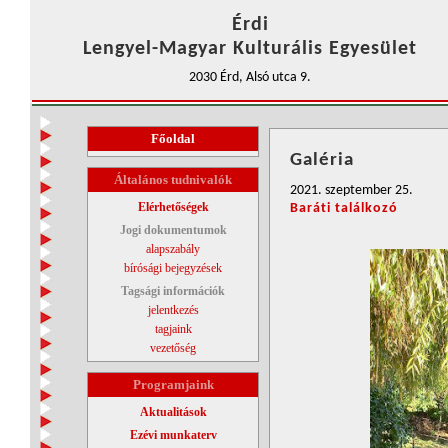
Érdi
Lengyel-Magyar Kulturális Egyesület
2030 Érd, Alsó utca 9.
Főoldal
Galéria
Általános tudnivalók
2021. szeptember 25.
Elérhetőségek
Baráti találkozó
Jogi dokumentumok
alapszabály
bírósági bejegyzések
Tagsági információk
jelentkezés
tagjaink
vezetőség
Programjaink
Aktualitások
Ezévi munkaterv