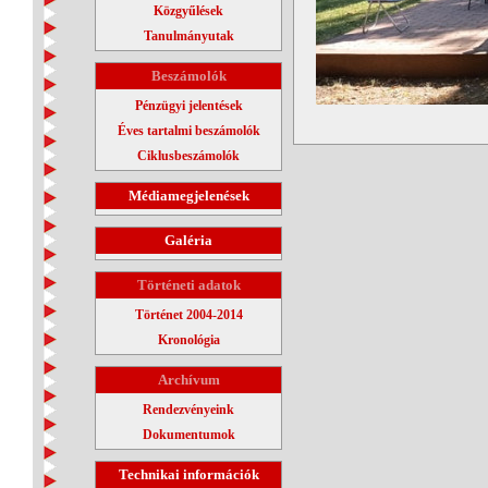
Közgyűlések
Tanulmányutak
Beszámolók
Pénzügyi jelentések
Éves tartalmi beszámolók
Ciklusbeszámolók
Médiamegjelenések
Galéria
Történeti adatok
Történet 2004-2014
Kronológia
Archívum
Rendezvényeink
Dokumentumok
Technikai információk