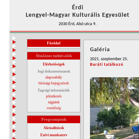
Érdi
Lengyel-Magyar Kulturális Egyesület
2030 Érd, Alsó utca 9.
Főoldal
Galéria
Általános tudnivalók
2021. szeptember 25.
Elérhetőségek
Baráti találkozó
Jogi dokumentumok
alapszabály
bírósági bejegyzések
Tagsági információk
jelentkezés
tagjaink
vezetőség
Programjaink
Aktualitások
Ezévi munkaterv