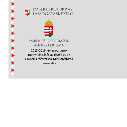
2015-2018. évi programok
megvalósítását az
EMET
és az
Emberi Erőforrások Minisztériuma
támogatta.