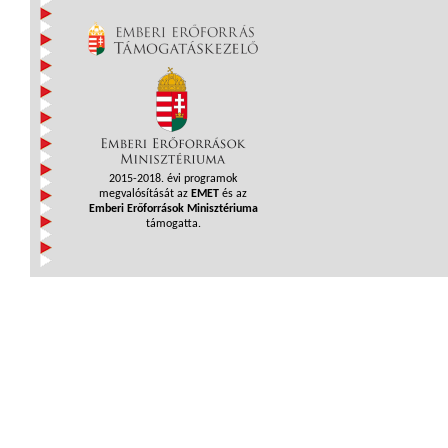
2015-2018. évi programok
megvalósítását az
EMET
és az
Emberi Erőforrások Minisztériuma
támogatta.