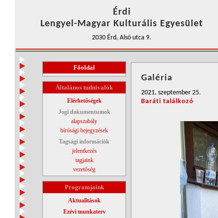
Érdi
Lengyel-Magyar Kulturális Egyesület
2030 Érd, Alsó utca 9.
Főoldal
Galéria
Általános tudnivalók
2021. szeptember 25.
Elérhetőségek
Baráti találkozó
Jogi dokumentumok
alapszabály
bírósági bejegyzések
Tagsági információk
jelentkezés
tagjaink
vezetőség
Programjaink
Aktualitások
Ezévi munkaterv