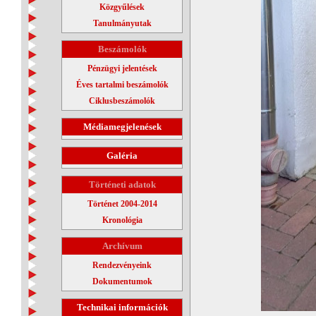
Közgyűlések
Tanulmányutak
Beszámolók
Pénzügyi jelentések
Éves tartalmi beszámolók
Ciklusbeszámolók
Médiamegjelenések
Galéria
Történeti adatok
Történet 2004-2014
Kronológia
Archívum
Rendezvényeink
Dokumentumok
Technikai információk