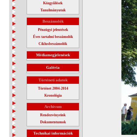
Közgyűlések
Tanulmányutak
Beszámolók
Pénzügyi jelentések
Éves tartalmi beszámolók
Ciklusbeszámolók
Médiamegjelenések
Galéria
Történeti adatok
Történet 2004-2014
Kronológia
Archívum
Rendezvényeink
Dokumentumok
Technikai információk