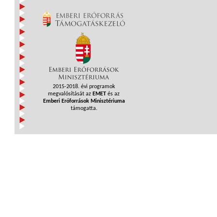
2015-2018. évi programok
megvalósítását az
EMET
és az
Emberi Erőforrások Minisztériuma
támogatta.